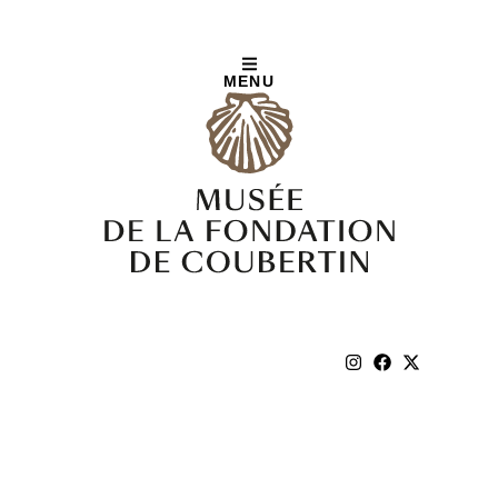
MENU
De fer et d’acier,
une union avec la
matière. La
sculpture sur
métal de 1900 à
nos jours